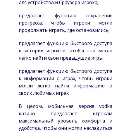
для устройства и браузера игрока;
предлагает функцию сохранения
прогресса, чтобы игроки могли
продолжать играть, где остановились;
предлагает функцию быстрого доступа
к истории игроков, чтобы они могли
легко найти свои предыдущие игры;
предлагает функцию быстрого доступа
к информации о играх, чтобы игроки
могли легко найти информацию о
своих любимых играх.
В целом, мобильная версия vodka
казино предлагает игрокам
максимальный уровень комфорта и
удобства, чтобы они могли насладиться