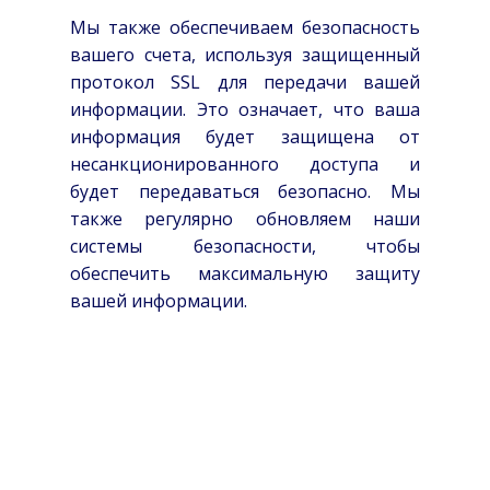
Мы также обеспечиваем безопасность
вашего счета, используя защищенный
протокол SSL для передачи вашей
информации. Это означает, что ваша
информация будет защищена от
несанкционированного доступа и
будет передаваться безопасно. Мы
также регулярно обновляем наши
системы безопасности, чтобы
обеспечить максимальную защиту
вашей информации.