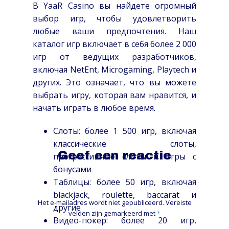
В YaaR Casino вы найдете огромный
выбор игр, чтобы удовлетворить
любые ваши предпочтения. Наш
каталог игр включает в себя более 2 000
игр от ведущих разработчиков,
включая NetEnt, Microgaming, Playtech и
других. Это означает, что вы можете
выбрать игру, которая вам нравится, и
начать играть в любое время.
Слоты: более 1 500 игр, включая
классические слоты,
Geef een reactie
прогрессивные слоты и игры с
бонусами
Таблицы: более 50 игр, включая
blackjack, roulette, baccarat и
Het e-mailadres wordt niet gepubliceerd.
Vereiste
другие
velden zijn gemarkeerd met
*
Видео-покер: более 20 игр,