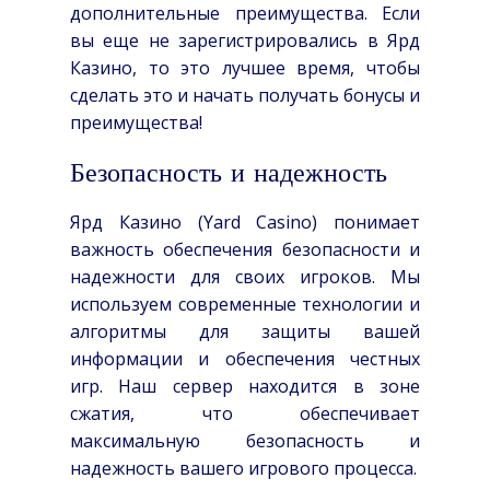
дополнительные преимущества. Если
вы еще не зарегистрировались в Ярд
Казино, то это лучшее время, чтобы
сделать это и начать получать бонусы и
преимущества!
Безопасность и надежность
Ярд Казино (Yard Casino) понимает
важность обеспечения безопасности и
надежности для своих игроков. Мы
используем современные технологии и
алгоритмы для защиты вашей
информации и обеспечения честных
игр. Наш сервер находится в зоне
сжатия, что обеспечивает
максимальную безопасность и
надежность вашего игрового процесса.