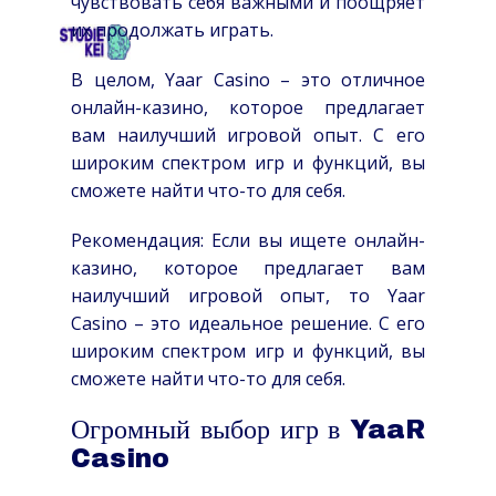
чувствовать себя важными и поощряет
их продолжать играть.
HOME
OVER
SCHOLEN
TARIEVEN
CO
В целом, Yaar Casino – это отличное
онлайн-казино, которое предлагает
вам наилучший игровой опыт. С его
широким спектром игр и функций, вы
сможете найти что-то для себя.
Рекомендация: Если вы ищете онлайн-
казино, которое предлагает вам
наилучший игровой опыт, то Yaar
Casino – это идеальное решение. С его
широким спектром игр и функций, вы
сможете найти что-то для себя.
Огромный выбор игр в YaaR
Casino