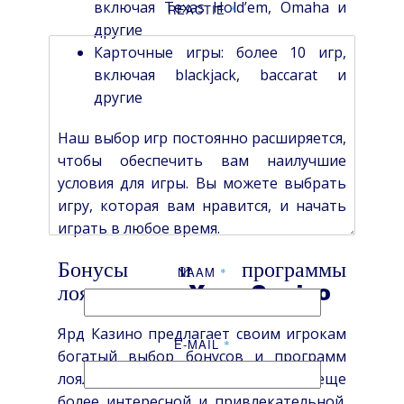
включая Texas Hold’em, Omaha и
REACTIE
*
другие
Карточные игры: более 10 игр,
включая blackjack, baccarat и
другие
Наш выбор игр постоянно расширяется,
чтобы обеспечить вам наилучшие
условия для игры. Вы можете выбрать
игру, которая вам нравится, и начать
играть в любое время.
Бонусы и программы
NAAM
*
лояльности в Yaar Casino
Ярд Казино предлагает своим игрокам
E-MAIL
*
богатый выбор бонусов и программ
лояльности, чтобы сделать игру еще
более интересной и привлекательной.